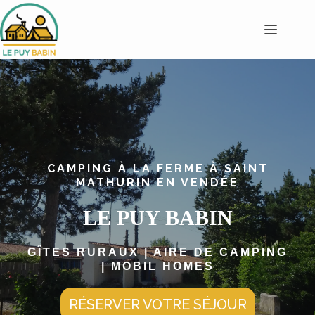
Passer
au
contenu
CAMPING À LA FERME À SAINT
MATHURIN EN VENDÉE
LE PUY BABIN
GÎTES RURAUX | AIRE DE CAMPING
| MOBIL HOMES
RÉSERVER VOTRE SÉJOUR