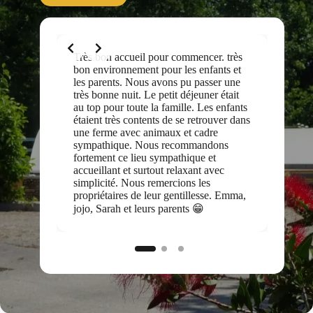
Très bon accueil pour commencer. très
L’accueil 
bon environnement pour les enfants et
Puy Babin.
les parents. Nous avons pu passer une
déjeuners 
très bonne nuit. Le petit déjeuner était
au lever d
au top pour toute la famille. Les enfants
simplicité
étaient très contents de se retrouver dans
bons plan
une ferme avec animaux et cadre
contagieu
sympathique. Nous recommandons
transmettr
fortement ce lieu sympathique et
eden tout
accueillant et surtout relaxant avec
incontourn
simplicité. Nous remercions les
un jour le 
propriétaires de leur gentillesse. Emma,
nous…
jojo, Sarah et leurs parents 😁